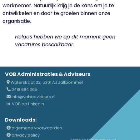
werknemer. Natuurlijk krijg je de kans om je te
ontwikkelen en door te groeien binnen onze
organisatie.
Helaas hebben we op dit moment geen
vacatures beschikbaar.
VOB Administraties & Adviseurs
Waterstraat 32, 5301 AJ Zaltbommel
0418 684 065
info@vobadviseurs.nl
VOB op LinkedIn
Downloads:
algemene voorwaarden
privacy policy
design en hosting door AE-ICT